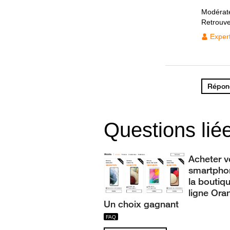
Modérat
Retrouv
Exper
Répond
Questions lié
Acheter v
smartpho
la boutiq
ligne Ora
Un choix gagnant