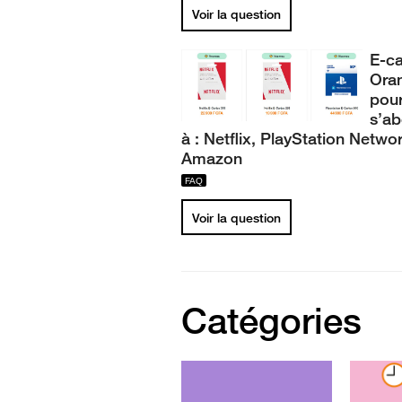
Voir la question
E-ca
Ora
pou
s’a
à : Netflix, PlayStation Netwo
Amazon
Voir la question
Catégories