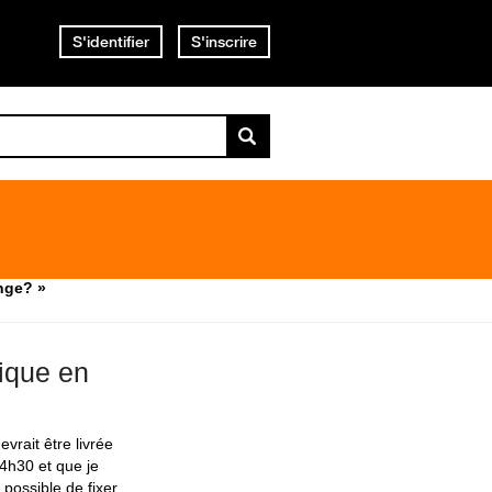
S'identifier
S'inscrire
nge? »
ique en
vrait être livrée
14h30 et que je
 possible de fixer