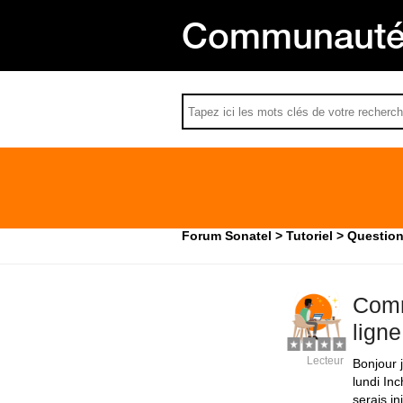
Communauté 
Forum Sonatel
Tutoriel
Question
Comm
lign
Lecteur
Bonjour 
lundi In
serais in