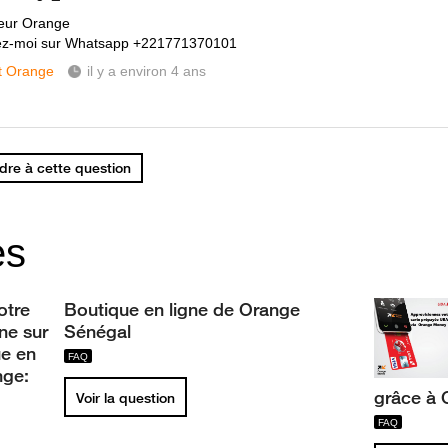
eur Orange
ez-moi sur Whatsapp +221771370101
t Orange
il y a environ 4 ans
re à cette question
es
otre
Boutique en ligne de Orange
ne sur
Sénégal
ue en
nge:
grâce à
Voir la question