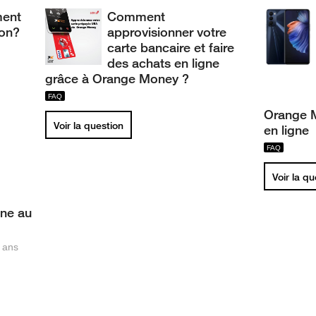
ment
Comment
ion?
approvisionner votre
carte bancaire et faire
des achats en ligne
grâce à Orange Money ?
Orange M
Voir la question
en ligne
Voir la q
one au
7 ans