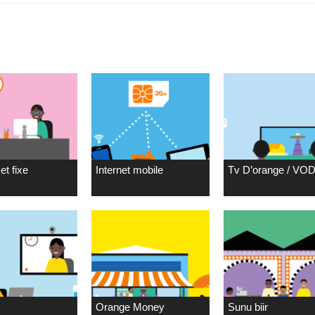
et fixe
Internet mobile
Tv D’orange / VO
Orange Money
Sunu biir