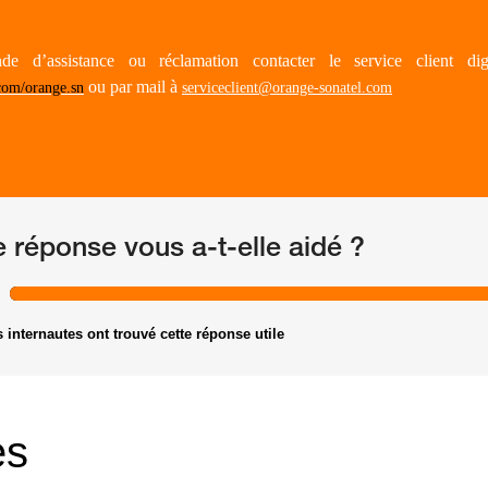
e d’assistance ou réclamation contacter le service client di
ou par mail à
com/orange.sn
serviceclient@orange-sonatel.com
e réponse vous a-t-elle aidé ?
 internautes ont trouvé cette réponse utile
es