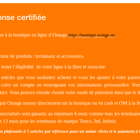
r à la boutique en ligne d’Orange
https://boutique.orange.sn/
me de produits : terminaux et accessoires.
ester l’éligibilité de votre ligne à la fibre et souscrire
 articles que vous souhaitez acheter et vous les ajouter à votre panier
 créer un compte en renseignant vos informations personnelles: No
tact. Vous pouvez ensuite choisir votre mode de paiement ainsi que le li
ar Orange money directement sur la boutique ou en cash et OM à la li
ercialisés sont garantis au minimum 6 mois comme tous les terminau
 13 mois pour les terminaux de marque Tenco, Itel, Infinix.
plafonnée à 5 articles par référence pour un même client et le paiement à 