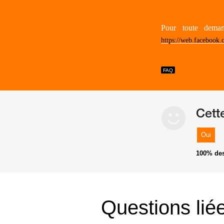
Pour toute demand
https://web.facebook.
Cett
Oui
100%
des
Questions lié