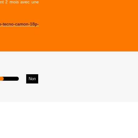
ant 2 mois avec une
no-tecno-camon-18p-
Non