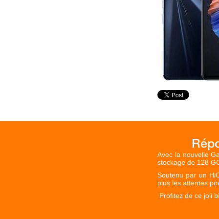
Avec la nouvelle G
stockage de 128 GO
Soutenu par un HiO
plus les attentes p
Profitez de ce joli 