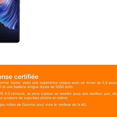
amme Tecno, vivez une expérience unique avec un écran de 6,8 pouc
 et une batterie longue durée de 5000 mAh.
S 8.0 remanié, la série Camon se montre sous son meilleur jour, dé
our produire de superbes photos et vidéos.
bijou milieu de Gamme pour vivre le meilleur de la 4G.