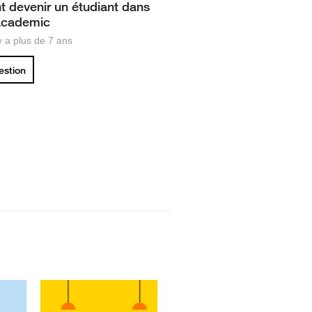
devenir un étudiant dans
academic
 y a plus de 7 ans
uestion