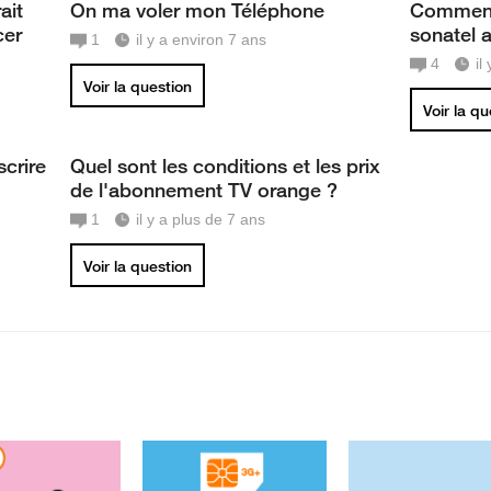
ait
On ma voler mon Téléphone
Comment 
cer
sonatel 
1
il y a environ 7 ans
4
il
Voir la question
Voir la q
crire
Quel sont les conditions et les prix
de l'abonnement TV orange ?
1
il y a plus de 7 ans
Voir la question