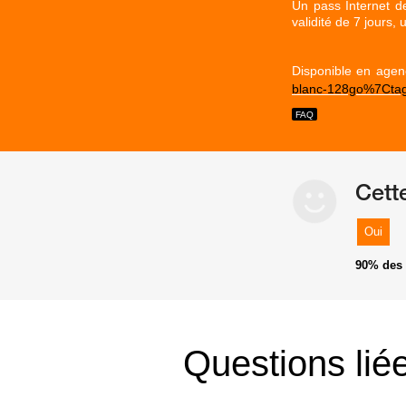
U
n pass Internet d
validité de 7 jours,
Disponible en agen
blanc-128go%7Cta
Cett
Oui
90%
des 
Questions lié