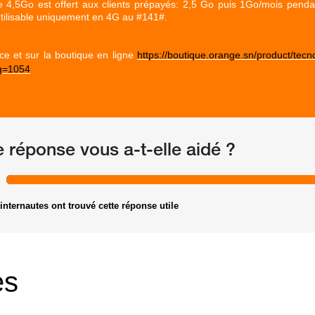
e 4,5Go est offert aux clients prépayés: 2,5 Go puis 1Go/mois pend
 utilisable uniquement en 4G au #141#.
ce et sur la boutique en ligne
https://boutique.orange.sn/product/tec
g=1054
e réponse vous a-t-elle aidé ?
internautes ont trouvé cette réponse utile
es