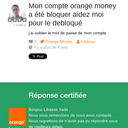
Mon compte orange money
a été bloquer aidez moi
pour le debloqué
Lecteur
j'ai oublier le mot de passe de mon compte
3
Orange Money
Libasse
il y a plus de 6 ans
Bonjour Libasse Yade ,
Nous vous remercions de nous avoir contacté.
Nous regrettons de n'avoir pas pu répondre sous
de meilleurs délais.