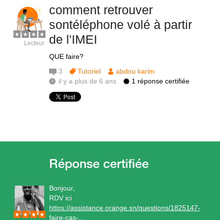
comment retrouver
sontéléphone volé à partir
de l'IMEI
Lecteur
QUE faire?
3
Tutoriel
abdou karim
il y a plus de 6 ans
1 réponse certifiée
Bonjour,
RDV ici
https://assistance.orange.sn/questions/1825147-
faire-cas-...