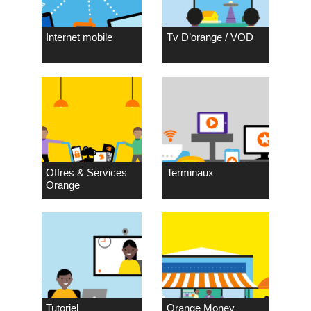
Internet mobile
Tv D’orange / VOD
Offres & Services
Terminaux
Orange
Tutoriel
Orange Money