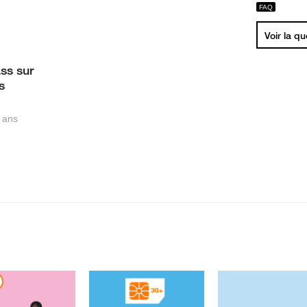
Voir la q
ss sur
s
7 ans