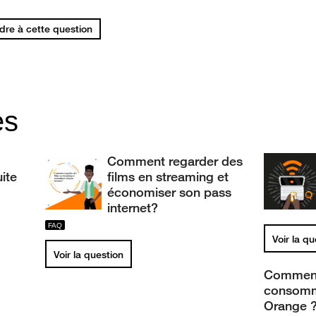
re à cette question
es
Comment regarder des
ite
films en streaming et
économiser son pass
internet?
Voir la q
Voir la question
Comment f
consomma
Orange 