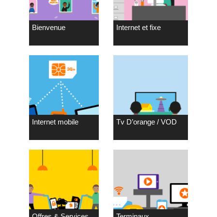
Bienvenue
Internet et fixe
Internet mobile
Tv D’orange / VOD
Offres & Services
Terminaux