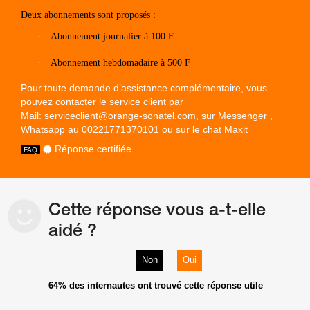
Deux abonnements sont proposés :
·
Abonnement journalier à 100 F
·
Abonnement hebdomadaire à 500 F
Pour toute demande d’assistance complémentaire, vous
pouvez contacter le service client par
Mail:
serviceclient@orange-sonatel.com
, sur
Messenger
,
Whatsapp au 00221771370101
ou sur le
chat Maxit
Réponse certifiée
Cette réponse vous a-t-elle
aidé ?
Non
Oui
64%
des internautes ont trouvé cette réponse utile