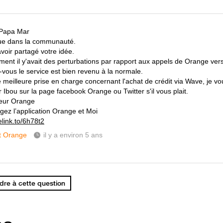
 Papa Mar
ue dans la communauté.
voir partagé votre idée.
ement il y'avait des perturbations par rapport aux appels de Orange ver
-vous le service est bien revenu à la normale.
 meilleure prise en charge concernant l'achat de crédit via Wave, je vou
 Ibou sur la page facebook Orange ou Twitter s'il vous plait.
eur Orange
gez l’application Orange et Moi
elink.to/6h78t2
t Orange
il y a environ 5 ans
re à cette question