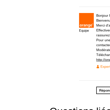
Bonjour
Bienven
Merci d'a
Effectiv
Equipe
rassurez
Pour une
contacter
Modérat
Téléchar
http://on
Exper
Répond