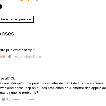
re à cette question
onses
tre plus expressif stp ?
x06
il y a environ 5 ans
ressif? Ok
s constater qu’on me peut plus acheter de credit de Orange via Wave.
e weekend passè, bcp on eu des problemes pour emettre des appels d
rsa, c t quoi le probleme?
il y a environ 5 ans