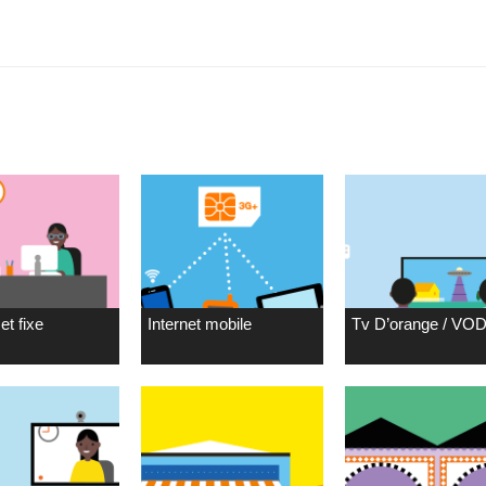
et fixe
Internet mobile
Tv D’orange / VO