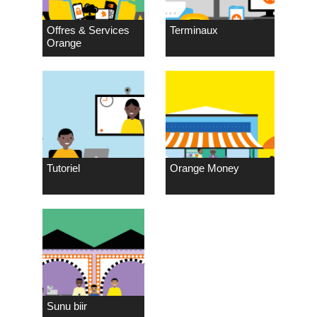
Offres & Services
Terminaux
Orange
Tutoriel
Orange Money
Sunu biir