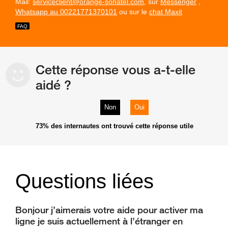
Mail:
serviceclient@orange-sonatel.com
, sur
Messenger
,
Whatsapp au 00221771370101
ou sur le
chat Maxit
Cette réponse vous a-t-elle
aidé ?
Non
Oui
73%
des internautes ont trouvé cette réponse utile
Questions liées
Bonjour j’aimerais votre aide pour activer ma
ligne je suis actuellement à l’étranger en