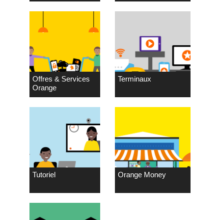
Offres & Services
Terminaux
Orange
Tutoriel
Orange Money