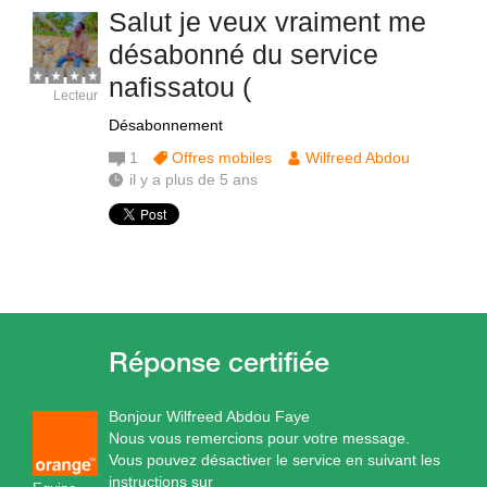
Salut je veux vraiment me
désabonné du service
nafissatou (
Lecteur
Désabonnement
1
Offres mobiles
Wilfreed Abdou
il y a plus de 5 ans
Bonjour Wilfreed Abdou Faye
Nous vous remercions pour votre message.
Vous pouvez désactiver le service en suivant les
instructions sur