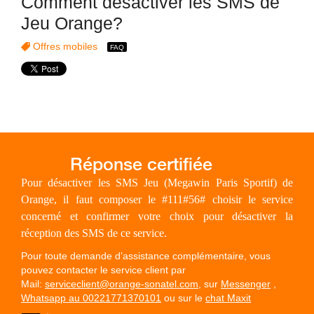
Comment désactiver les SMS de
Jeu Orange?
Offres mobiles
Pour désactiver les SMS Jeu (Megawin Paris Sportif) de
Orange, il faut composer le #111#56# choisir le service
concerné et confirmer votre choix pour désactiver la
réception des SMS de ce service.
Pour toute demande d’assistance complémentaire, vous
pouvez contacter le service client par
Mail:
serviceclient@orange-sonatel.com
, sur
Messenger
,
Whatsapp au 00221771370101
ou sur le
chat Maxit