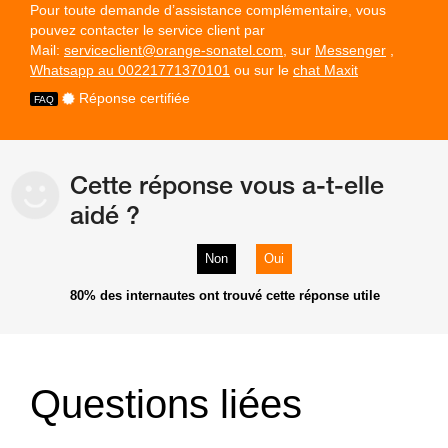
Pour toute demande d’assistance complémentaire, vous
pouvez contacter le service client par
Mail:
serviceclient@orange-sonatel.com
, sur
Messenger
,
Whatsapp au 00221771370101
ou sur le
chat Maxit
Réponse certifiée
Cette réponse vous a-t-elle
aidé ?
Non
Oui
80%
des internautes ont trouvé cette réponse utile
Questions liées