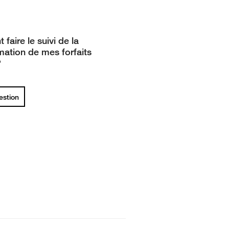
aire le suivi de la
tion de mes forfaits
?
uestion