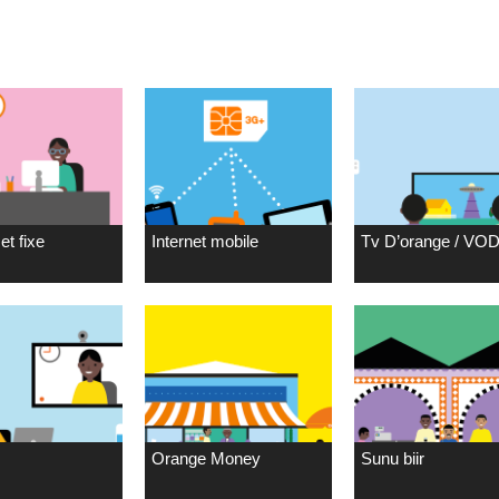
et fixe
Internet mobile
Tv D’orange / VO
Orange Money
Sunu biir