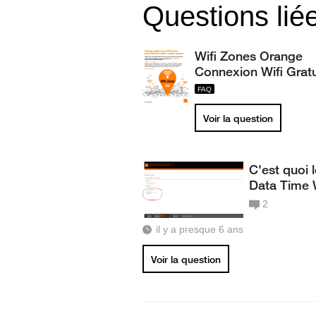
Questions lié
Wifi Zones Orange
Connexion Wifi Gratu
Voir la question
C'est quoi 
Data Time W
2
il y a presque 6 ans
Voir la question