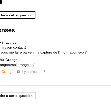
re à cette question
onses
Pii Tavares,
 m'avoir contacté.
-vous me faire parvenir la capture de l'information svp ?
eur Orange
orangeetmoi.orange.sn/
t Orange
il y a presque 6 ans
re à cette question