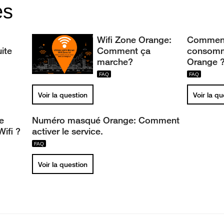
es
Wifi Zone Orange:
Comment f
ite
Comment ça
consomma
marche?
Orange 
Voir la question
Voir la q
le
Numéro masqué Orange: Comment
ifi ?
activer le service.
Voir la question