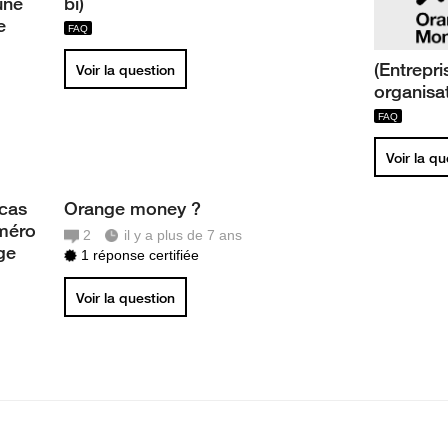
une
bi)
e
(Entrepri
Voir la question
organisat
Voir la q
 cas
Orange money ?
uméro
2
il y a plus de 7 ans
ge
1 réponse certifiée
Voir la question