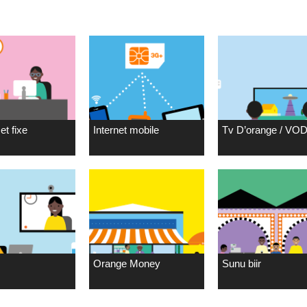
et fixe
Internet mobile
Tv D’orange / VO
Orange Money
Sunu biir