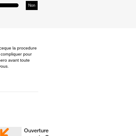
Non
rceque la procedure
u compliquer pour
mero avant toute
vous.
Ouverture