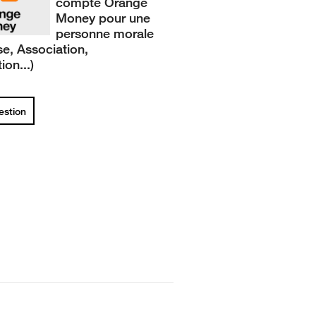
compte Orange
Money pour une
personne morale
se, Association,
ion...)
uestion