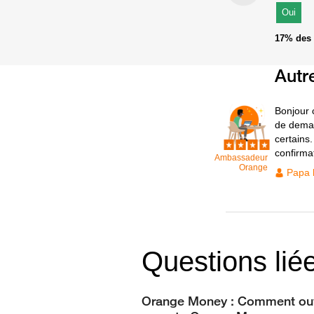
Oui
17%
des 
Autr
Bonjour 
de deman
certains.
confirma
Ambassadeur
Orange
Papa 
Questions lié
Orange Money : Comment ouv