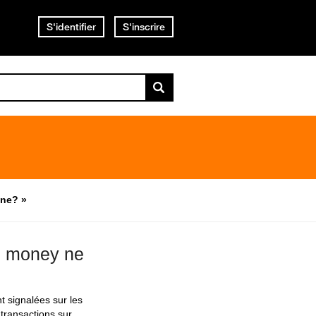
S'identifier
S'inscrire
gne? »
ge money ne
t signalées sur les
transactions sur