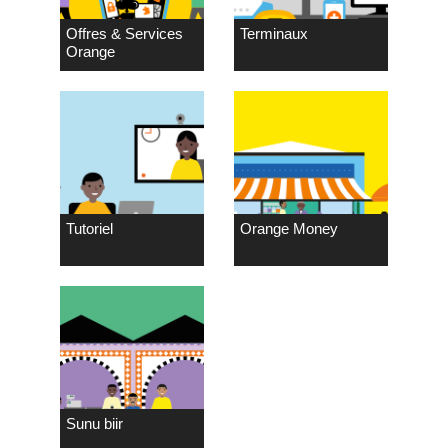
Offres & Services
Terminaux
Orange
Tutoriel
Orange Money
Sunu biir