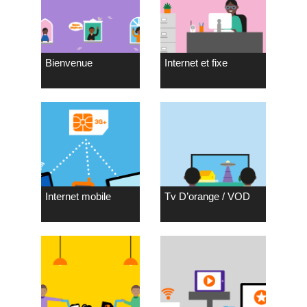
Bienvenue
Internet et fixe
Internet mobile
Tv D’orange / VOD