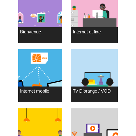
Bienvenue
Internet et fixe
Internet mobile
Tv D’orange / VOD