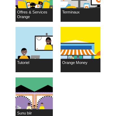
Offres & Services
Terminaux
Orange
Tutoriel
Orange Money
Sunu biir