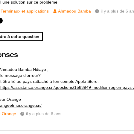
il une solution sur ce problème
Terminaux et applications
Ahmadou Bamba
il y a plus de 6 a
re à cette question
onses
 Ahmadou Bamba Ndiaye ,
 le message d'erreur?
t être lié au pays rattaché à ton compte Apple Store.
r
https://assistance.orange.sn/questions/1583949-modifier-region-pays-a
eur Orange
orangeetmoi.orange.sn/
t Orange
il y a plus de 6 ans