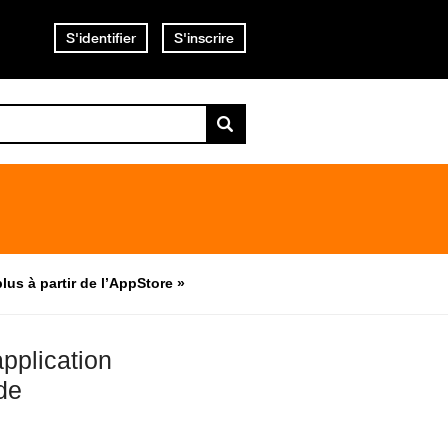
S'identifier
S'inscrire
lus à partir de l’AppStore »
application
de