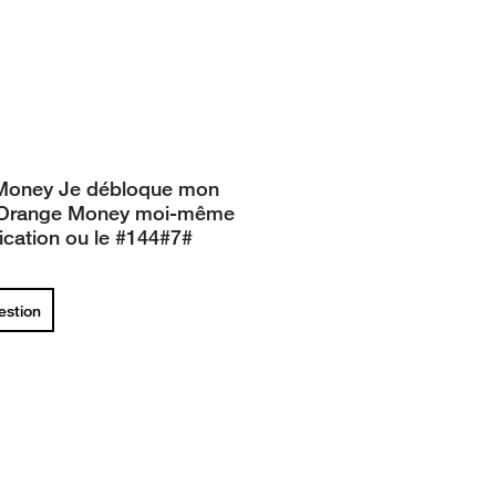
Money Je débloque mon
Orange Money moi-même
lication ou le #144#7#
uestion