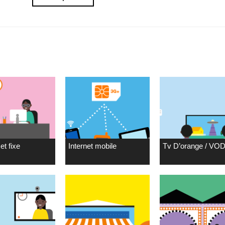
et fixe
Internet mobile
Tv D’orange / VO