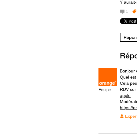
Y aurait-
1
Répond
Rép
Bonjour
Quel est
Cela peu
RDV su
Equipe
apple
Modérat
https://
Exper