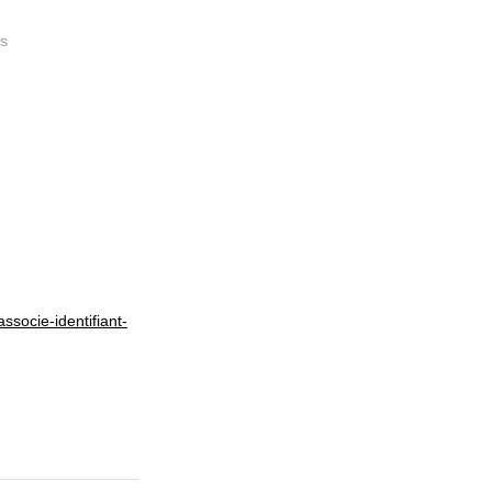
ns
ssocie-identifiant-