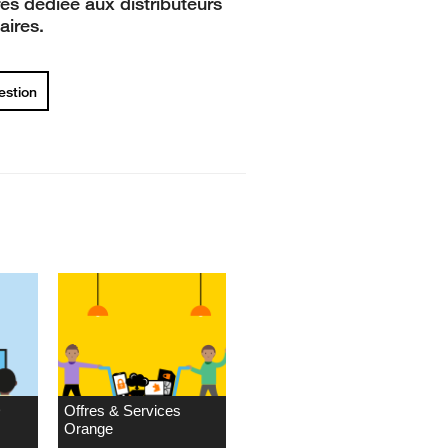
res dédiée aux distributeurs
aires.
uestion
D
Offres & Services
Orange