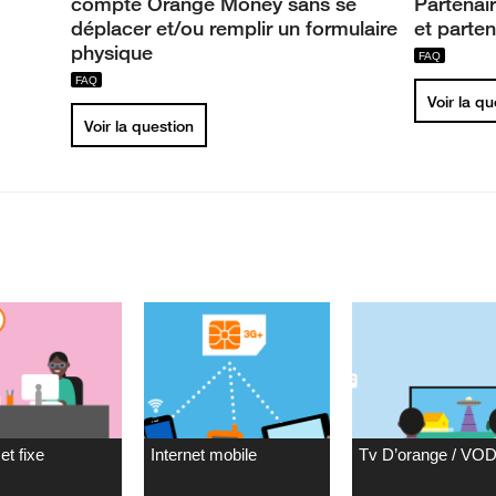
compte Orange Money sans se
Partenai
déplacer et/ou remplir un formulaire
et parten
physique
Voir la q
Voir la question
et fixe
Internet mobile
Tv D’orange / VO