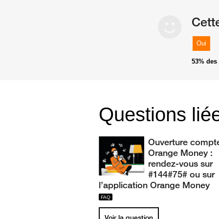
Cett
Oui
53%
des 
Questions lié
Ouverture compt
Orange Money :
rendez-vous sur
#144#75# ou sur
l’application Orange Money
Voir la question