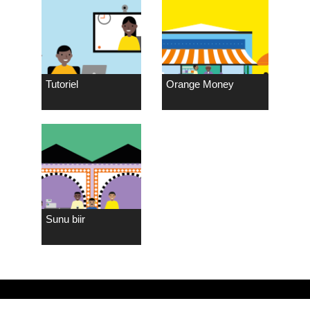
Tutoriel
Orange Money
Sunu biir