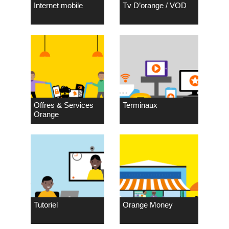
Internet mobile
Tv D’orange / VOD
Offres & Services
Terminaux
Orange
Tutoriel
Orange Money