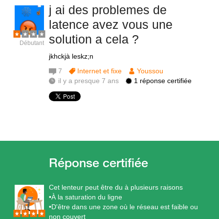
j ai des problemes de
latence avez vous une
solution a cela ?
Débutant
jkhckjà leskz;n
7
Internet et fixe
Youssou
il y a presque 7 ans
1 réponse certifiée
Cet lenteur peut être du à plusieurs raisons
•À la saturation du ligne
•D'être dans une zone où le réseau est faible ou
non couvert