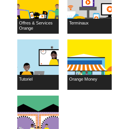
Offres & Services
Terminaux
Orange
Tutoriel
Orange Money