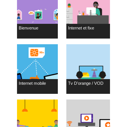
Bienvenue
Internet et fixe
Internet mobile
Tv D’orange / VOD