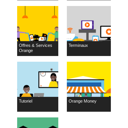
Offres & Services
Terminaux
Orange
Tutoriel
Orange Money