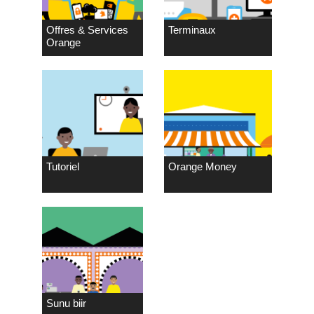
Offres & Services
Terminaux
Orange
Tutoriel
Orange Money
Sunu biir