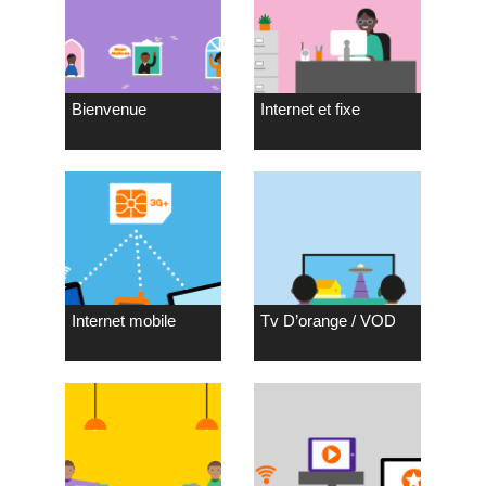
Bienvenue
Internet et fixe
Internet mobile
Tv D’orange / VOD