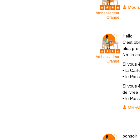
Mouh
Ambassadeur
Orange
Hello
C'est ob
plus proc
Nb: la c
Ambassadeur
Orange
Si vous 
• la Cart
• le Pas
Si vous ê
délivrée 
• le Pass
OR-A
bonsoir