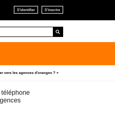
S'identifier
S'inscrire
er vers les agences d'oranges ? »
n téléphone
 agences