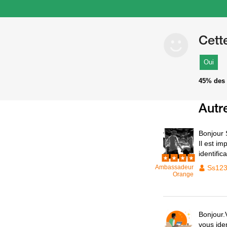
Cett
Oui
45%
des 
Autr
Bonjour 
Il est im
identifi
Ambassadeur
Ss12
Orange
Bonjour.
vous iden