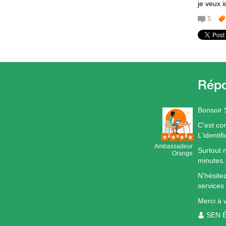
je veux 
5
Bonsoir 
C'est co
L'identi
Ambassadeur
Surtout 
Orange
minutes.
N'hésite
services
Merci à 
SEN 