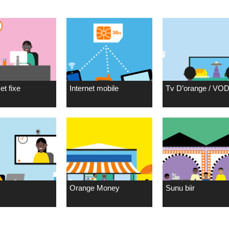
et fixe
Internet mobile
Tv D’orange / VO
Orange Money
Sunu biir