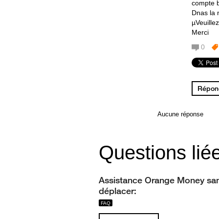
compte 
Dnas la 
µVeuille
Merci
0
Répond
Aucune réponse
Questions lié
Assistance Orange Money sa
déplacer: