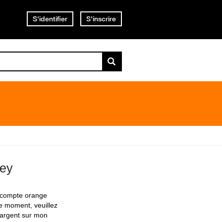
S'identifier
S'inscrire
ney
n compte orange
le moment, veuillez
l'argent sur mon