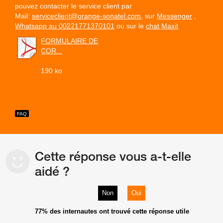
pouvez contacter le service client par
Mail:
serviceclient@orange-sonatel.com
, sur
Messenger
,
Whatsapp au 00221771370101
ou sur le
chat Maxit
FORMULAIRE DE
COR...
190 ko
Cette réponse vous a-t-elle
aidé ?
Non
Oui
77%
des internautes ont trouvé cette réponse utile