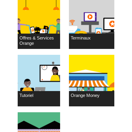
Offres & Services
Terminaux
Orange
Tutoriel
Orange Money