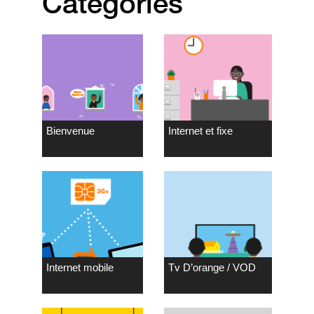
Catégories
Bienvenue
Internet et fixe
Internet mobile
Tv D’orange / VOD