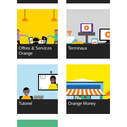
Offres & Services
Terminaux
Orange
Tutoriel
Orange Money