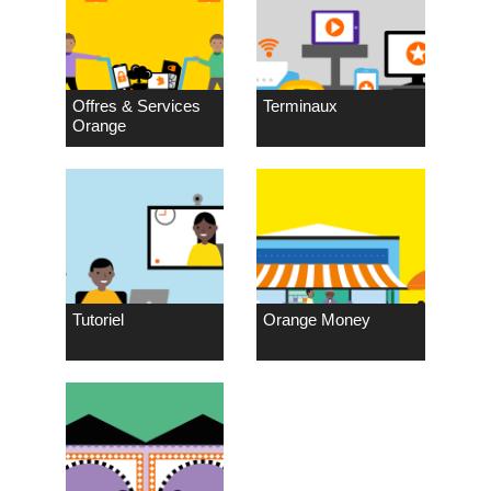
Offres & Services
Terminaux
Orange
Tutoriel
Orange Money