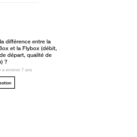
la différence entre la
ox et la Flybox (débit,
 de départ, qualité de
) ?
 y a environ 7 ans
uestion