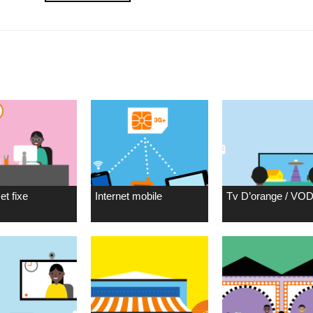
et fixe
Internet mobile
Tv D’orange / VO