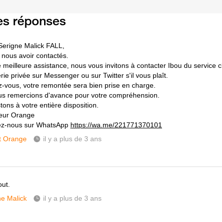
es réponses
Serigne Malick FALL,
 nous avoir contactés.
 meilleure assistance, nous vous invitons à contacter Ibou du service 
ie privée sur Messenger ou sur Twitter s'il vous plaît.
-vous, votre remontée sera bien prise en charge.
s remercions d'avance pour votre compréhension.
ons à votre entière disposition.
eur Orange
ez-nous sur WhatsApp
https://wa.me/221771370101
t Orange
il y a plus de 3 ans
out.
ne Malick
il y a plus de 3 ans