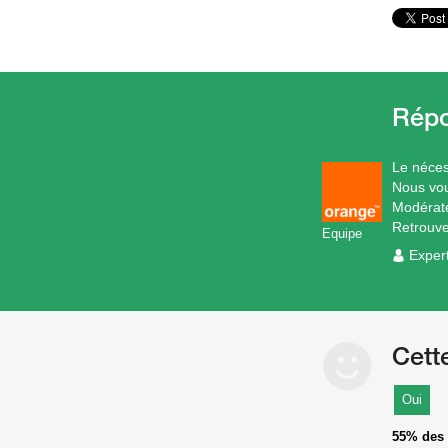
Le nécess
Nous vou
Modérat
Retrouv
Equipe
Exper
Cett
Oui
55%
des 