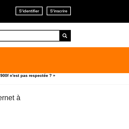
S'identifier
S'inscrire
900f n'est pas respectée ? »
ernet à