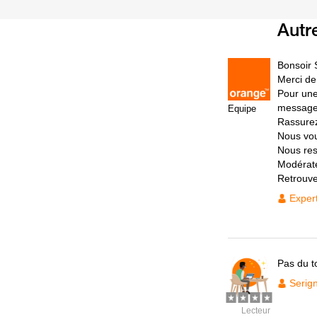
Autr
Bonsoir 
Merci de
Pour une
messager
Equipe
Rassurez
Nous vou
Nous rest
Modérat
Retrouv
Exper
Pas du t
Serig
Lecteur