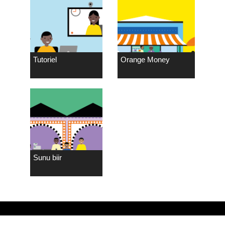
Tutoriel
Orange Money
Sunu biir