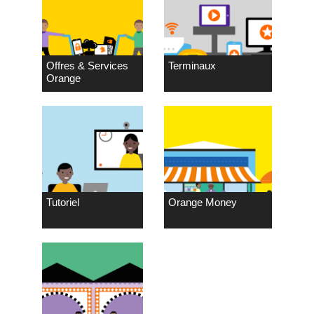
Offres & Services
Terminaux
Orange
Tutoriel
Orange Money