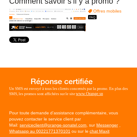
Comment savoir s'il y a promo ?
Offres mobiles
Un SMS est envoyé à tous les clients concernés par la promo. En plus des
SMS, les promos sont affichées sur le site
www.Orange.sn
Pour toute demande d’assistance complémentaire, vous
pouvez contacter le service client par
Mail:
serviceclient@orange-sonatel.com
, sur
Messenger
,
Whatsapp au 00221771370101
ou sur le
chat Maxit