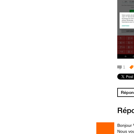
1
Répond
Rép
Bonjour 
Nous vou