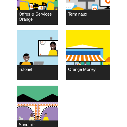
Offres & Services
Terminaux
Orange
Tutoriel
Orange Money
Sunu biir