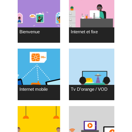
Bienvenue
Internet et fixe
Internet mobile
Tv D’orange / VOD