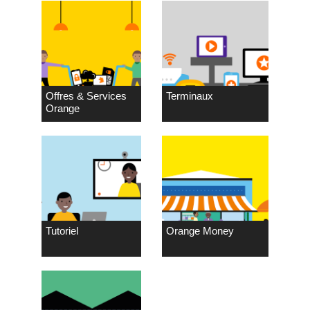
Offres & Services
Terminaux
Orange
Tutoriel
Orange Money