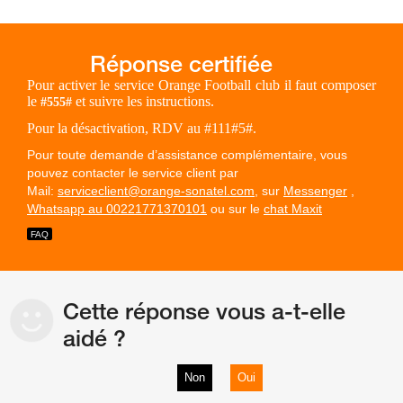
Pour activer le service Orange Football club il faut composer
le
et suivre les instructions.
#555#
Pour la désactivation, RDV au #111#5#.
Pour toute demande d’assistance complémentaire, vous
pouvez contacter le service client par
Mail:
serviceclient@orange-sonatel.com
, sur
Messenger
,
Whatsapp au 00221771370101
ou sur le
chat Maxit
Cette réponse vous a-t-elle
aidé ?
Non
Oui