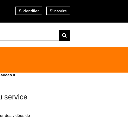
S'identifier
S'inscrire
 acces »
 service
er des vidéos de