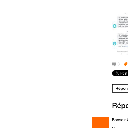
3
Répond
Rép
Bonsoir 