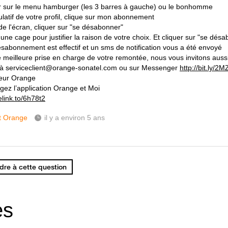
 sur le menu hamburger (les 3 barres à gauche) ou le bonhomme
ulatif de votre profil, clique sur mon abonnement
de l'écran, cliquer sur "se désabonner"
une cage pour justifier la raison de votre choix. Et cliquer sur "se dés
ésabonnement est effectif et un sms de notification vous a été envoyé
 meilleure prise en charge de votre remontée, nous vous invitons auss
 à serviceclient@orange-sonatel.com ou sur Messenger
http://bit.ly/2
eur Orange
gez l’application Orange et Moi
elink.to/6h78t2
t Orange
il y a environ 5 ans
re à cette question
es