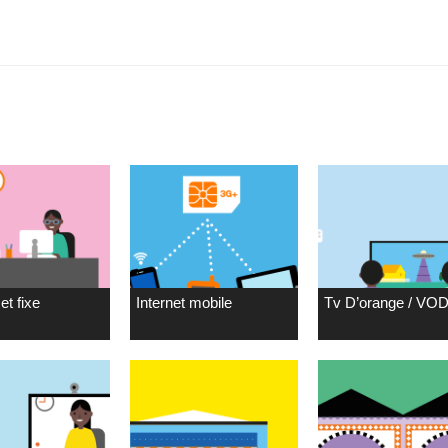
et fixe
Internet mobile
Tv D’orange / VO