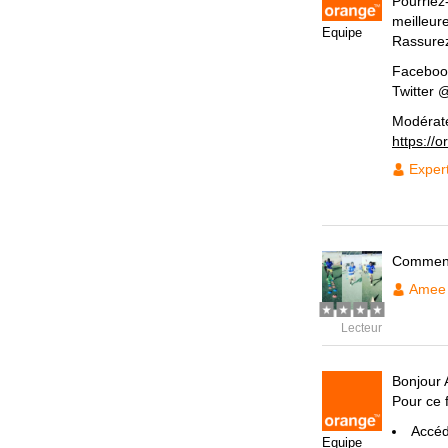
Pourriez
meilleur
Equipe
Rassurez
Faceboo
Twitter
Modérat
https://
Exper
Comment
Amee 
Lecteur
Bonjour 
Pour ce f
Accéde
Equipe