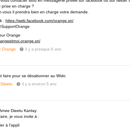
-vous contacter ibou en messagerie privée sur facebook ou sur twitter 
e prise en charge ?
-vous il prendra bien en charge votre demande.
k :
https://web.facebook.com/orange.sn/
 @SupportOrange
eur Orange
orangeetmoi.orange.sn/
t Orange
il y a presque 6 ans
 faire pour se désabonner au Wido
Dieetu
il y a environ 5 ans
Amee Dieetu Kantay
aire, je vous invite à :
r à l'appli