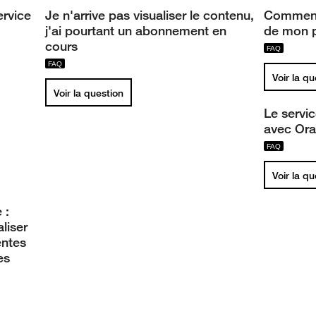
ervice
Je n'arrive pas visualiser le contenu,
Comment
j'ai pourtant un abonnement en
de mon p
cours
Voir la q
Voir la question
Le servi
avec Or
Voir la q
 :
liser
entes
es