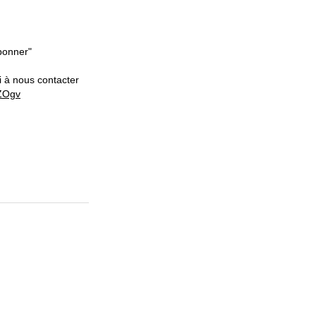
abonner"
i à nous contacter
MZOgv