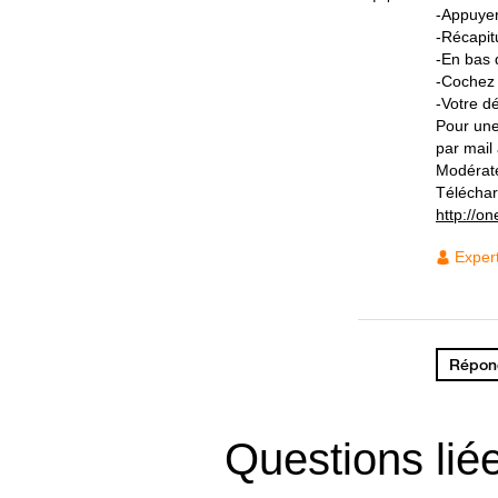
-Appuyer
-Récapit
-En bas 
-Cochez 
-Votre d
Pour une
par mail
Modérat
Téléchar
http://on
Exper
Répond
Questions lié