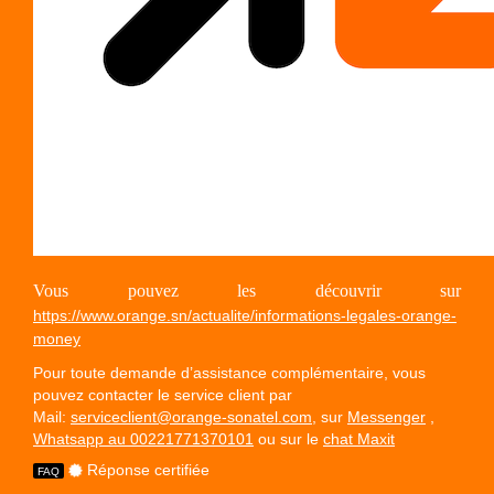
Vous pouvez les découvrir sur
https://www.orange.sn/actualite/informations-legales-orange-
money
Pour toute demande d’assistance complémentaire, vous
pouvez contacter le service client par
Mail:
serviceclient@orange-sonatel.com
, sur
Messenger
,
Whatsapp au 00221771370101
ou sur le
chat Maxit
Réponse certifiée