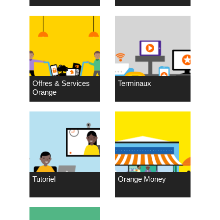
Offres & Services
Terminaux
Orange
Tutoriel
Orange Money