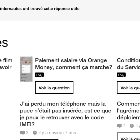
internautes ont trouvé cette réponse utile
es
e film
Paiement salaire via Orange
Conditio
avoir
Money, comment ça marche?
du Servi
Voir la question
Voir la q
J'ai perdu mon téléphone mais la
Comment 
puce n’était pas insérée, est ce que
l'agréme
je peux le retrouver avec le code
déploie
IMEI?
7
il
2
il y a environ 7 ans
Voir la q