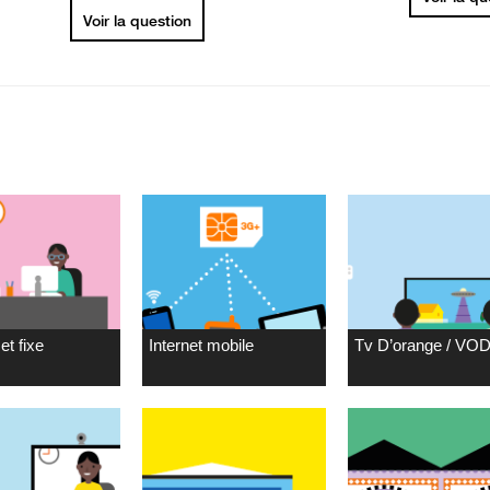
Voir la question
et fixe
Internet mobile
Tv D’orange / VO