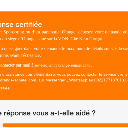
un Sponsoring ou d’un partenariat Orange, déposez votre demande adre
 du siège d’Orange, situé sur la VDN, Cité Keur Gorgui.
à renseigner dans votre demande le maximum de détails sur vos besoins
mois avant l’échéance.
ontacter par mail à
.
serviceclient@orange-sonatel.com
d’assistance complémentaire, vous pouvez contacter le service client
@orange-sonatel.com
, sur
Messenger
,
Whatsapp au 00221771370101
tifiée
e réponse vous a-t-elle aidé ?