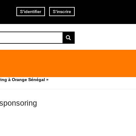
S'identifier
S'inscrire
ing à Orange Sénégal »
sponsoring