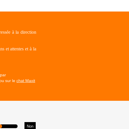
ssée à la direction
 et attentes et à la
 par
ou sur le
chat Maxit
Non