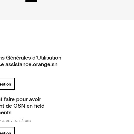
ns Générales d’Utilisation
ce assistance.orange.sn
uestion
faire pour avoir
nt de OSN en field
ments
 y a environ 7 ans
uestion