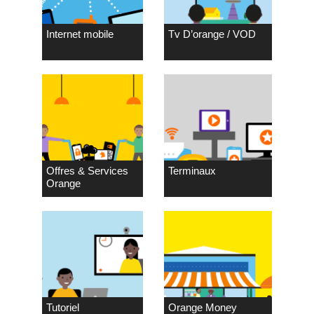
Internet mobile
Tv D’orange / VOD
Offres & Services
Terminaux
Orange
Tutoriel
Orange Money