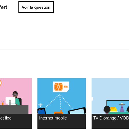
fert
Voir la question
et fixe
Internet mobile
Tv D’orange / VO