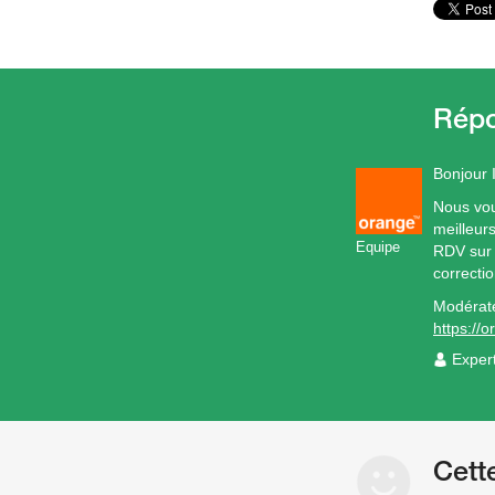
Bonjour 
Nous vou
meilleurs
Equipe
RDV su
correctio
Modérat
https://
Exper
Cett