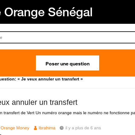
Orange Sénégal
Poser une question
estion: « Je veux annuler un transfert »
ux annuler un transfert
t un transfert de Vert Un numéro orange mais le numéro ne fonctionne p
Orange Money
Ibrahima
il y a plus de 6 ans