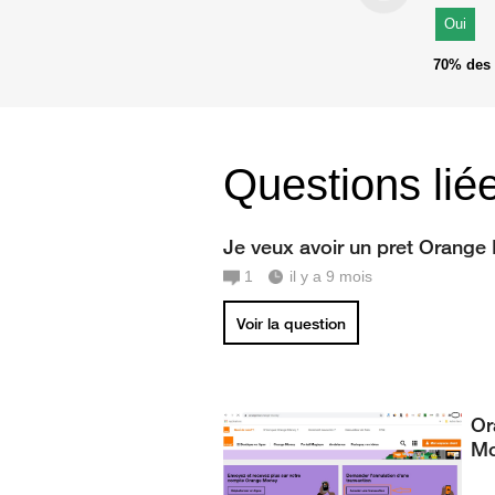
Oui
70%
des 
Questions lié
Je veux avoir un pret Orange
1
il y a 9 mois
Voir la question
Or
M