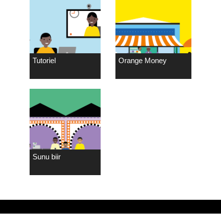
Tutoriel
Orange Money
Sunu biir