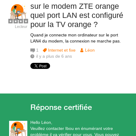
sur le modem ZTE orange
quel port LAN est configuré
pour la TV orange ?
Lecteur
Quand je connecte mon ordinateur sur le port
LAN4 du modem, la connexion ne marche pas.
1
Internet et fixe
Léon
il y a plus de 6 ans
Hello Léon,
Veuillez contacter Ibou en énumérant votre
problème il va vérifier pour vous. Vous pouvez