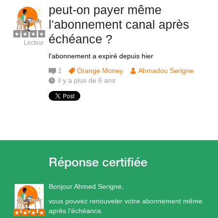
peut-on payer même
l'abonnement canal après
échéance ?
Lecteur
l'abonnement a expiré depuis hier
1
Orange Money
Ahmadou Serigne
il y a plus de 6 ans
Bonjour Ahmed Serigne,
vous pouvez renouveler votre abonnement même
après l'échéance.